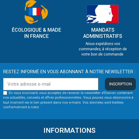
ÉCOLOGIQUE & MADE
MANDATS
IN FRANCE
ADMINISTRATIFS
Nous expédions vos
commandes, à réception de
votre bon de commande
RESTEZ INFORMÉ EN VOUS ABONNANT À NOTRE NEWSLETTER :
INSCRIPTION
En vous inscrivant, vous acceptez de recevoir la newsletter d’Elexion contenant
nos actualités, conseils et offres professionnelles. Vous pouvez vous désinscrire à
tout moment via le lien présent dans nos e-mails. Vos données sont traitées
conformément à notre
politique de confidentialité
.
INFORMATIONS