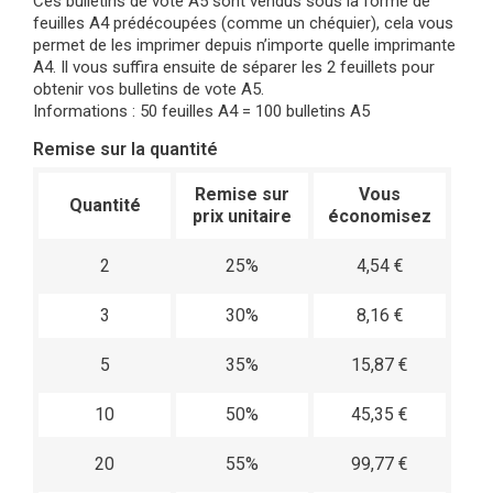
Ces bulletins de vote A5 sont vendus sous la forme de
feuilles A4 prédécoupées (comme un chéquier), cela vous
permet de les imprimer depuis n’importe quelle imprimante
A4. Il vous suffira ensuite de séparer les 2 feuillets pour
obtenir vos bulletins de vote A5.
Informations : 50 feuilles A4 = 100 bulletins A5
Remise sur la quantité
Remise sur
Vous
Quantité
prix unitaire
économisez
2
25%
4,54 €
3
30%
8,16 €
5
35%
15,87 €
10
50%
45,35 €
20
55%
99,77 €