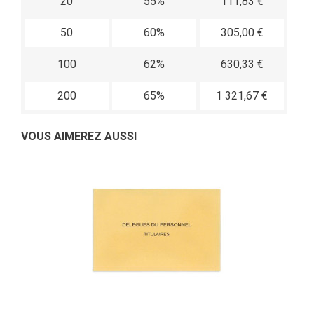
20
55%
111,83 €
50
60%
305,00 €
100
62%
630,33 €
200
65%
1 321,67 €
VOUS AIMEREZ AUSSI