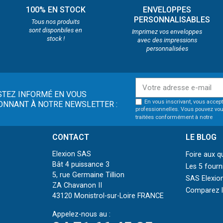
100% EN STOCK
ENVELOPPES
PERSONNALISABLES
Tous nos produits
sont disponbiles en
Imprimez vos enveloppes
stock !
avec des impressions
personnalisées
STEZ INFORMÉ EN VOUS
En vous inscrivant, vous accept
ONNANT À NOTRE NEWSLETTER :
professionnelles. Vous pouvez vou
traitées conformément à notre
pol
CONTACT
LE BLOG
Elexion SAS
Foire aux q
Bât 4 puissance 3
Les 5 fourn
5, rue Germaine Tillion
SAS Elexion
ZA Chavanon II
Comparez le
43120 Monistrol-sur-Loire FRANCE
Appelez-nous au :