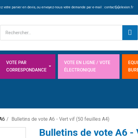
z votre panier en devis, ou envoyez-nous votre demande par e-mail :
contact[a]elexion.fr
VOTE PAR
VOTE EN LIGNE / VOTE
EQU
CORRESPONDANCE
ÉLECTRONIQUE
BUR
 A6
Bulletins de vote A6 - Vert vif (50 feuilles A4)
Bulletins de vote A6 - 