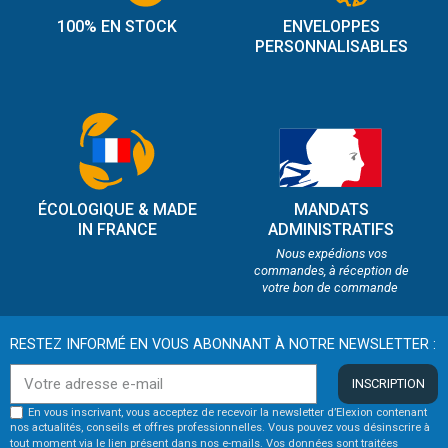
100% EN STOCK
ENVELOPPES
PERSONNALISABLES
ÉCOLOGIQUE & MADE
MANDATS
IN FRANCE
ADMINISTRATIFS
Nous expédions vos
commandes, à réception de
votre bon de commande
RESTEZ INFORMÉ EN VOUS ABONNANT À NOTRE NEWSLETTER :
INSCRIPTION
En vous inscrivant, vous acceptez de recevoir la newsletter d’Elexion contenant
nos actualités, conseils et offres professionnelles. Vous pouvez vous désinscrire à
tout moment via le lien présent dans nos e-mails. Vos données sont traitées