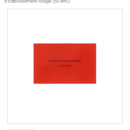
d'Etablissement Rouge (50 env.)