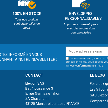
100% EN STOCK
ENVELOPPES
PERSONNALISABLES
Tous nos produits
sont disponbiles en
Imprimez vos enveloppes
stock !
avec des impressions
personnalisées
STEZ INFORMÉ EN VOUS
En vous inscrivant, vous accept
ONNANT À NOTRE NEWSLETTER :
professionnelles. Vous pouvez vou
traitées conformément à notre
pol
CONTACT
LE BLOG
Elexion SAS
Foire aux q
Bât 4 puissance 3
Les 5 fourn
5, rue Germaine Tillion
SAS Elexion
ZA Chavanon II
Comparez le
43120 Monistrol-sur-Loire FRANCE