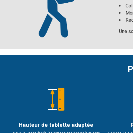
Col
Mon
Rec
Une so
P
Hauteur de tablette adaptée