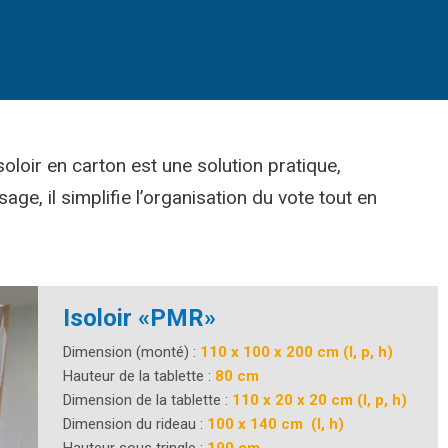
soloir en carton est une solution pratique,
e, il simplifie l’organisation du vote tout en
Isoloir «PMR»
Dimension (monté) :
110 x 100 x 200 cm (l, p, h)
Hauteur de la tablette :
80 cm
Dimension de la tablette :
110 x 20 x 20 cm (l, p, h)
Dimension du rideau :
100 x 140 cm (l, h)