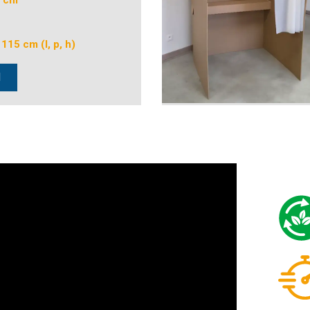
 cm
 115 cm (l, p, h)
d