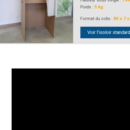
Hauteur sous tringle :
190
Poids :
5 kg
Format du colis :
80 x 7 x
Voir l'isoloir standar