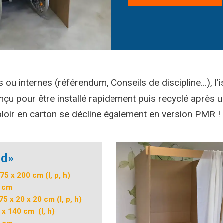
ou internes (référendum, Conseils de discipline...), l’i
 pour être installé rapidement puis recyclé après usag
isoloir en carton se décline également en version PMR !
rd»
75 x 200 cm (l, p, h)
 cm
75 x 20 x 20 cm (l, p, h)
 x 140 cm (l, h)