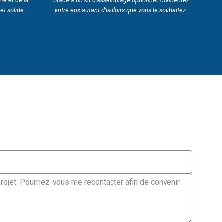
tte et de la
Grâce à un kit d’assemblage optionnel, connectez
 et solide.
entre eux autant d’isoloirs que vous le souhaitez.