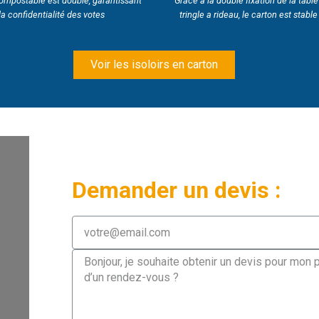
compostable est doublé, garantissant
Grâce à la double fixation de la table
 la confidentialité des votes
tringle a rideau, le carton est stable
Voir les isoloirs en carton
Demander un devis :