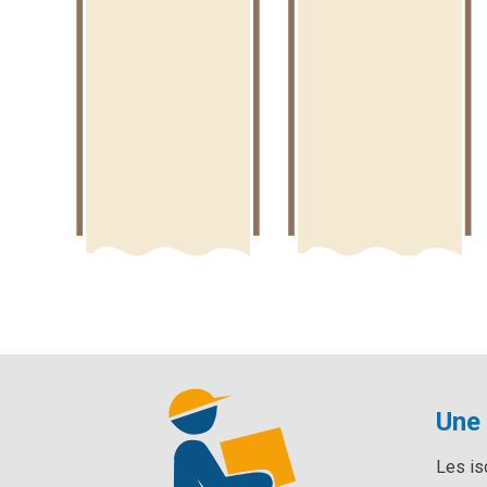
Une 
Les is