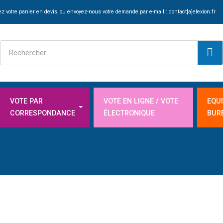
z votre panier en devis, ou envoyez-nous votre demande par e-mail :
contact[a]elexion.fr
VOTE PAR
VOTE EN LIGNE / VOTE
EQU
CORRESPONDANCE
ÉLECTRONIQUE
BUR