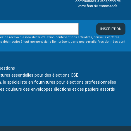
commandes, à réception de
votre bon de commande
INSCRIPTION
ez de recevoir la newsletter d’Elexion contenant nos actualités, conseils et offres
s désinscrire à tout moment via le lien présent dans nos e-mails. Vos données sont
itique de confidentialité
.
uestions
itures essentielles pour des élections CSE
, le spécialiste en fournitures pour élections professionnelles
s couleurs des enveloppes élections et des papiers assortis