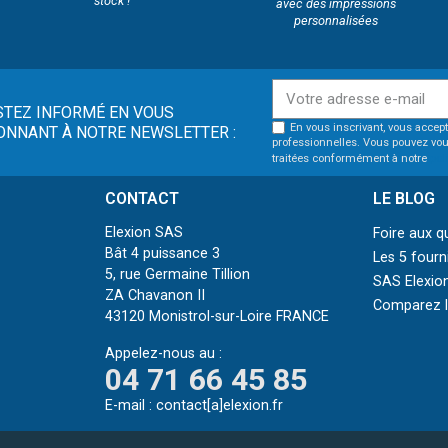
stock !
avec des impressions
personnalisées
STEZ INFORMÉ EN VOUS
En vous inscrivant, vous accept
ONNANT À NOTRE NEWSLETTER :
professionnelles. Vous pouvez vou
traitées conformément à notre
pol
CONTACT
LE BLOG
Elexion SAS
Foire aux q
Bât 4 puissance 3
Les 5 fourn
5, rue Germaine Tillion
SAS Elexion
ZA Chavanon II
Comparez le
43120 Monistrol-sur-Loire FRANCE
Appelez-nous au :
04 71 66 45 85
E-mail :
contact[a]elexion.fr