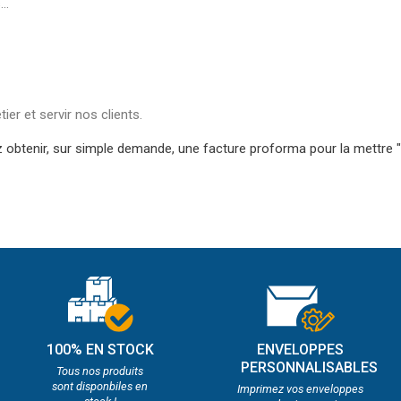
..
r et servir nos clients.
 obtenir, sur simple demande, une facture proforma pour la mettre "
100% EN STOCK
ENVELOPPES
PERSONNALISABLES
Tous nos produits
sont disponbiles en
Imprimez vos enveloppes