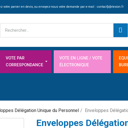
z votre panier en devis, ou envoyez-nous votre demande par e-mail :
contact[a]elexion.fr
VOTE PAR
VOTE EN LIGNE / VOTE
EQU
CORRESPONDANCE
ÉLECTRONIQUE
BUR
loppes Délégation Unique du Personnel
Enveloppes Délégatio
Enveloppes Délégation