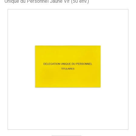
Unique du Personnel Jaune Vif (50 env.)