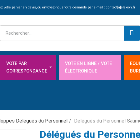
z votre panier en devis, ou envoyez-nous votre demande par e-mail :
contact[a]elexion.fr
VOTE PAR
VOTE EN LIGNE / VOTE
EQU
CORRESPONDANCE
ÉLECTRONIQUE
BUR
loppes Délégués du Personnel
Délégués du Personnel Saumo
Délégués du Personne