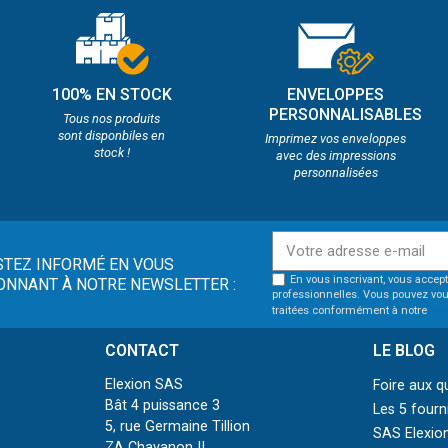
100% EN STOCK
ENVELOPPES
PERSONNALISABLES
Tous nos produits
sont disponbiles en
Imprimez vos enveloppes
stock !
avec des impressions
personnalisées
STEZ INFORMÉ EN VOUS
En vous inscrivant, vous accept
ONNANT À NOTRE NEWSLETTER :
professionnelles. Vous pouvez vou
traitées conformément à notre
pol
CONTACT
LE BLOG
Elexion SAS
Foire aux q
Bât 4 puissance 3
Les 5 fourn
5, rue Germaine Tillion
SAS Elexion
ZA Chavanon II