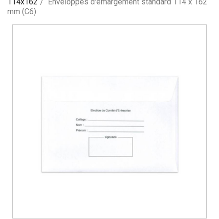
114x162
Enveloppes d'émargement standard 114 x 162
mm (C6)