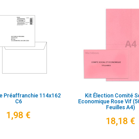
e Préaffranchie 114x162
Kit Élection Comité So
C6
Economique Rose Vif (50
Feuilles A4)
1,98 €
18,18 €