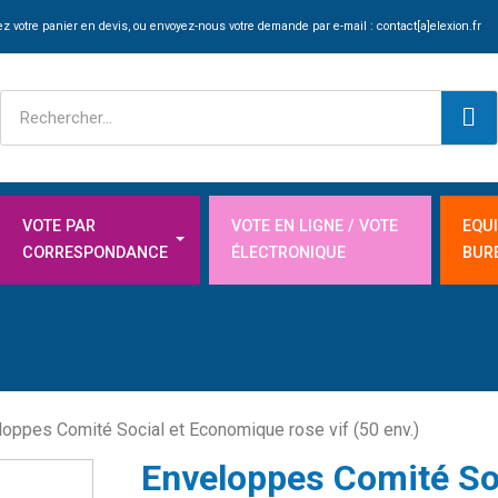
z votre panier en devis, ou envoyez-nous votre demande par e-mail :
contact[a]elexion.fr
VOTE PAR
VOTE EN LIGNE / VOTE
EQU
CORRESPONDANCE
ÉLECTRONIQUE
BUR
loppes Comité Social et Economique rose vif (50 env.)
Enveloppes Comité Soc