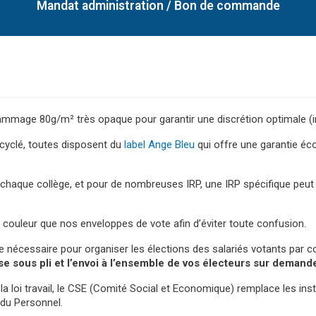
Mandat administration / Bon de commande
mmage 80g/m² très opaque pour garantir une discrétion optimale (impo
cyclé, toutes disposent du
label Ange Bleu
qui offre une garantie é
er chaque collège, et pour de nombreuses IRP, une IRP spécifique peu
couleur que nos enveloppes de vote afin d’éviter toute confusion.
le nécessaire pour organiser les élections des salariés votants pa
ise sous pli et l’envoi à l’ensemble de vos électeurs sur demand
la loi travail, le CSE (Comité Social et Economique) remplace les in
 du Personnel.