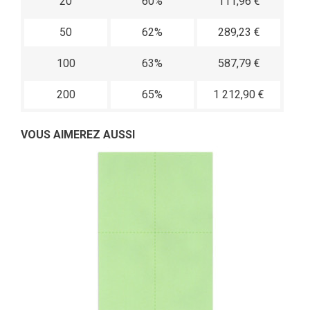
20
60%
111,96 €
50
62%
289,23 €
100
63%
587,79 €
200
65%
1 212,90 €
VOUS AIMEREZ AUSSI