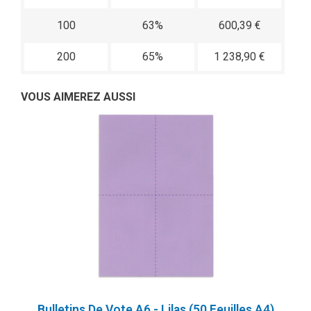
100
63%
600,39 €
200
65%
1 238,90 €
VOUS AIMEREZ AUSSI
Bulletins De Vote A6 - Lilas (50 Feuilles A4)