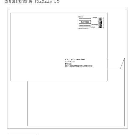
préaffranchie 162x229 C5