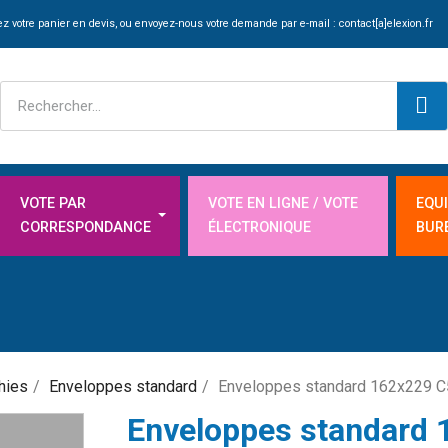
z votre panier en devis, ou envoyez-nous votre demande par e-mail :
contact[a]elexion.fr
VOTE PAR
VOTE EN LIGNE / VOTE
EQU
CORRESPONDANCE
ÉLECTRONIQUE
BUR
hies
Enveloppes standard
Enveloppes standard 162x229 C
Enveloppes standard 