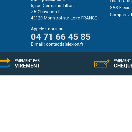
Les 5 fourn
5, rue Germaine Tillion
SAS Elexion
ZA Chavanon II
Comparez le
43120 Monistrol-sur-Loire FRANCE
Appelez-nous au :
04 71 66 45 85
E-mail :
contact[a]elexion.fr
PAIEMENT PAR
PAIEMENT
VIREMENT
CHÈQU