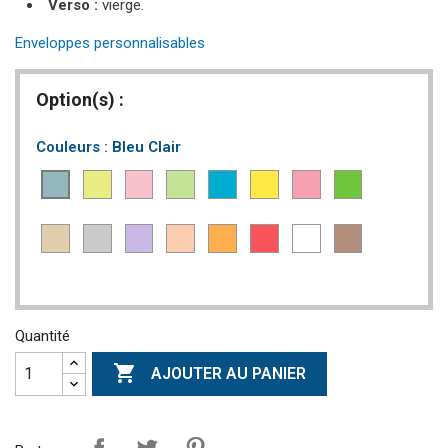
Verso :
vierge.
Enveloppes personnalisables
Option(s) :
Couleurs : Bleu Clair
Jaune
Rose
Vert
Bleu
Jaune
Rose
Vert
Bleu
Clair
Clair
Clair
Vif
Vif
Vif
Vif
Clair
Beige
Gris
Lilas
Saumon
Orange
Rouge
Blanc
Bulle
Quantité

AJOUTER AU PANIER