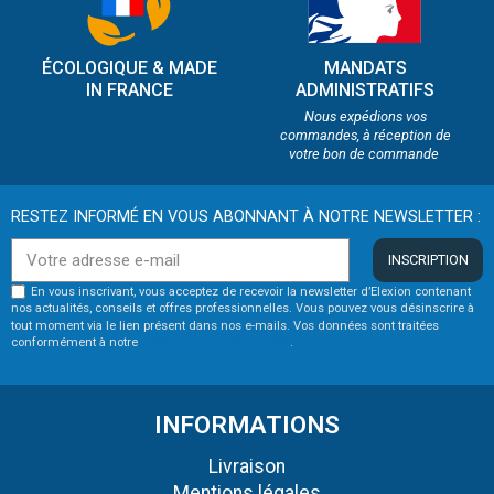
ÉCOLOGIQUE & MADE
MANDATS
IN FRANCE
ADMINISTRATIFS
Nous expédions vos
commandes, à réception de
votre bon de commande
RESTEZ INFORMÉ EN VOUS ABONNANT À NOTRE NEWSLETTER :
INSCRIPTION
En vous inscrivant, vous acceptez de recevoir la newsletter d’Elexion contenant
nos actualités, conseils et offres professionnelles. Vous pouvez vous désinscrire à
tout moment via le lien présent dans nos e-mails. Vos données sont traitées
conformément à notre
politique de confidentialité
.
INFORMATIONS
Livraison
Mentions légales