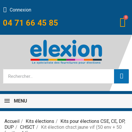
Connexion
04 71 66 45 85
MENU
Accueil
Kits élections
Kits pour élections CSE, CE, DP,
DUP
CHSCT
Kit élection chsct jaune vif (50 env + 50