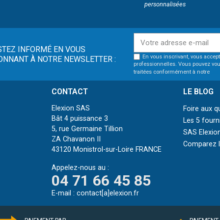
personnalisées
STEZ INFORMÉ EN VOUS
En vous inscrivant, vous accept
ONNANT À NOTRE NEWSLETTER :
professionnelles. Vous pouvez vou
traitées conformément à notre
pol
CONTACT
LE BLOG
Elexion SAS
Foire aux q
Bât 4 puissance 3
Les 5 fourn
5, rue Germaine Tillion
SAS Elexion
ZA Chavanon II
Comparez le
43120 Monistrol-sur-Loire FRANCE
Appelez-nous au :
04 71 66 45 85
E-mail :
contact[a]elexion.fr