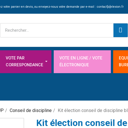
z votre panier en devis, ou envoyez-nous votre demande par e-mail :
contact[a]elexion.fr
VOTE PAR
VOTE EN LIGNE / VOTE
EQU
CORRESPONDANCE
ÉLECTRONIQUE
BUR
UP
Conseil de discipline
Kit élection conseil de discipline b
Kit élection conseil de