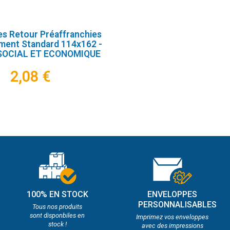
s Retour Préaffranchies
ment Standard 114x162 -
SOCIAL ET ECONOMIQUE
2,08 €
100% EN STOCK
ENVELOPPES
PERSONNALISABLES
Tous nos produits
sont disponbiles en
Imprimez vos enveloppes
stock !
avec des impressions