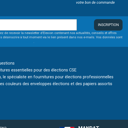
votre bon de commande
INSCRIPTION
ez de recevoir la newsletter d’Elexion contenant nos actualités, conseils et offres
s désinscrire à tout moment via le lien présent dans nos e-mails. Vos données sont
itique de confidentialité
.
uestions
itures essentielles pour des élections CSE
, le spécialiste en fournitures pour élections professionnelles
s couleurs des enveloppes élections et des papiers assortis