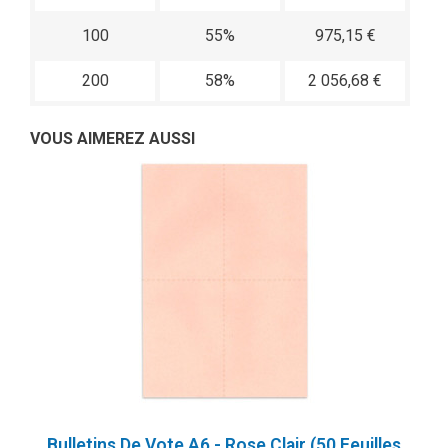
100
55%
975,15 €
200
58%
2 056,68 €
VOUS AIMEREZ AUSSI
Bulletins De Vote A6 - Rose Clair (50 Feuilles