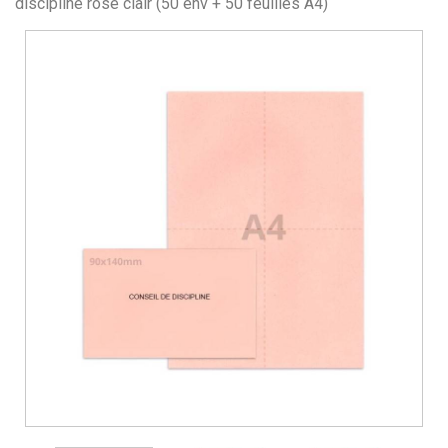
discipline rose clair (50 env + 50 feuilles A4)