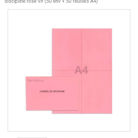
discipline rose vif (50 env + 50 feuilles A4)