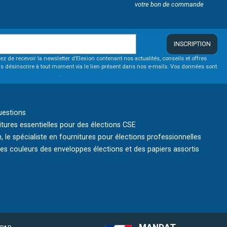
votre bon de commande
INSCRIPTION
ez de recevoir la newsletter d’Elexion contenant nos actualités, conseils et offres
s désinscrire à tout moment via le lien présent dans nos e-mails. Vos données sont
itique de confidentialité
.
uestions
itures essentielles pour des élections CSE
, le spécialiste en fournitures pour élections professionnelles
s couleurs des enveloppes élections et des papiers assortis