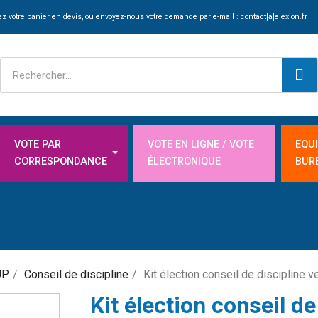
z votre panier en devis, ou envoyez-nous votre demande par e-mail :
contact[a]elexion.fr
VOTE PAR
VOTE EN LIGNE / VOTE
EQU
CORRESPONDANCE
ÉLECTRONIQUE
BUR
UP
Conseil de discipline
Kit élection conseil de discipline ve
Kit élection conseil de