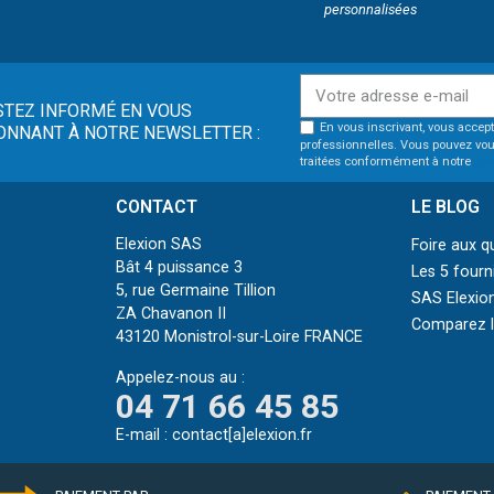
personnalisées
STEZ INFORMÉ EN VOUS
En vous inscrivant, vous accept
ONNANT À NOTRE NEWSLETTER :
professionnelles. Vous pouvez vou
traitées conformément à notre
pol
CONTACT
LE BLOG
Elexion SAS
Foire aux q
Bât 4 puissance 3
Les 5 fourn
5, rue Germaine Tillion
SAS Elexion
ZA Chavanon II
Comparez le
43120 Monistrol-sur-Loire FRANCE
Appelez-nous au :
04 71 66 45 85
E-mail :
contact[a]elexion.fr