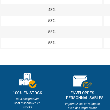
48%
53%
55%
58%
100% EN STOCK
ENVELOPPES
PERSONNALISABLES
Tous nos produits
sont disponbiles en
Imprimez vos enveloppes
stock !
avec des impressions