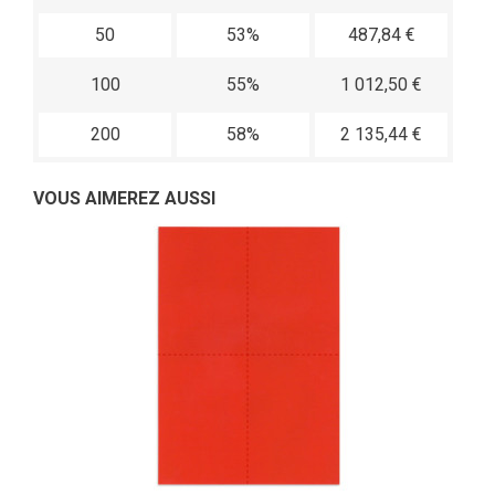
50
53%
487,84 €
100
55%
1 012,50 €
200
58%
2 135,44 €
VOUS AIMEREZ AUSSI