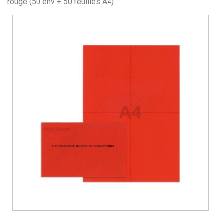
rouge (50 env + 50 feuilles A4)