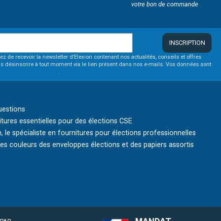
votre bon de commande
INSCRIPTION
ez de recevoir la newsletter d’Elexion contenant nos actualités, conseils et offres
s désinscrire à tout moment via le lien présent dans nos e-mails. Vos données sont
itique de confidentialité
.
uestions
itures essentielles pour des élections CSE
, le spécialiste en fournitures pour élections professionnelles
s couleurs des enveloppes élections et des papiers assortis