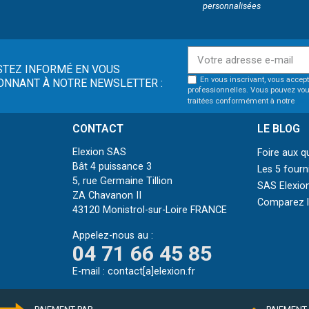
personnalisées
STEZ INFORMÉ EN VOUS
En vous inscrivant, vous accept
ONNANT À NOTRE NEWSLETTER :
professionnelles. Vous pouvez vou
traitées conformément à notre
pol
CONTACT
LE BLOG
Elexion SAS
Foire aux q
Bât 4 puissance 3
Les 5 fourn
5, rue Germaine Tillion
SAS Elexion
ZA Chavanon II
Comparez le
43120 Monistrol-sur-Loire FRANCE
Appelez-nous au :
04 71 66 45 85
E-mail :
contact[a]elexion.fr