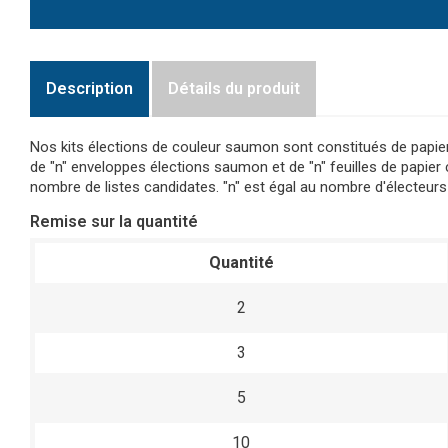
Description
Détails du produit
Nos kits élections de couleur saumon sont constitués de papie
de "n" enveloppes élections saumon et de "n" feuilles de papier
nombre de listes candidates. "n" est égal au nombre d'électeurs
Remise sur la quantité
Quantité
2
3
5
10