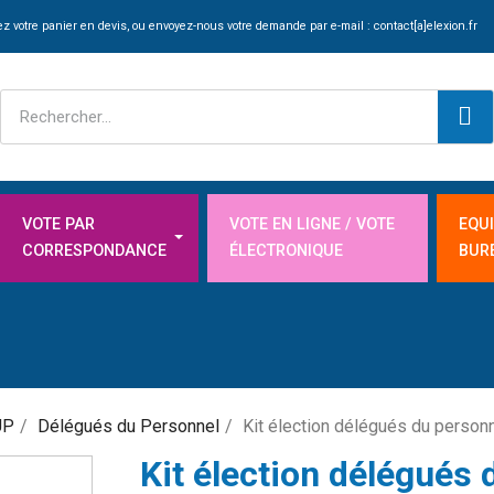
z votre panier en devis, ou envoyez-nous votre demande par e-mail :
contact[a]elexion.fr
VOTE PAR
VOTE EN LIGNE / VOTE
EQU
CORRESPONDANCE
ÉLECTRONIQUE
BUR
UP
Délégués du Personnel
Kit élection délégués du person
Kit élection délégués