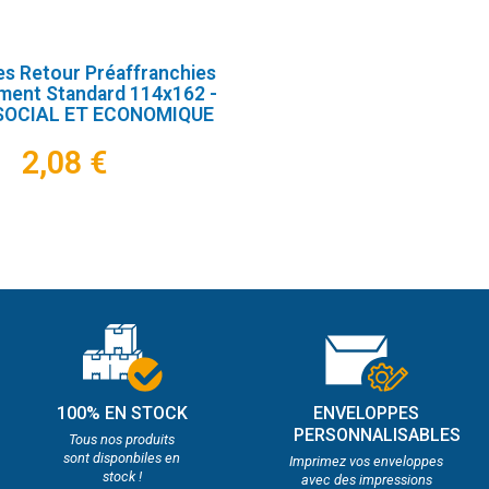
s Retour Préaffranchies
ment Standard 114x162 -
SOCIAL ET ECONOMIQUE
2,08 €
100% EN STOCK
ENVELOPPES
PERSONNALISABLES
Tous nos produits
sont disponbiles en
Imprimez vos enveloppes
stock !
avec des impressions