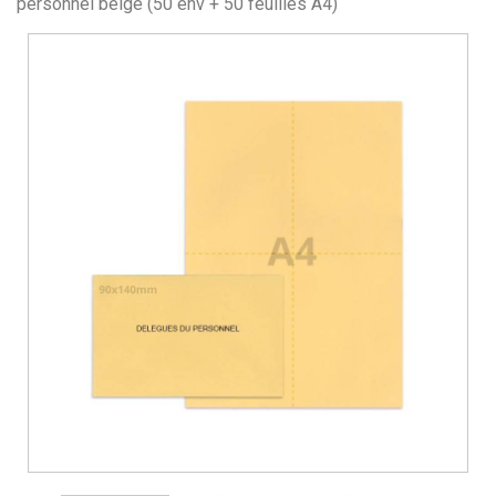
personnel beige (50 env + 50 feuilles A4)